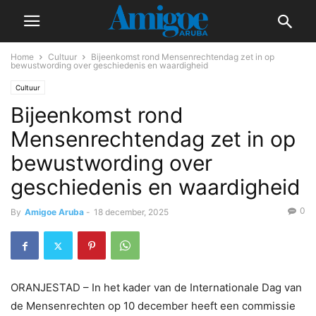
Home
Cultuur
Bijeenkomst rond Mensenrechtendag zet in op
bewustwording over geschiedenis en waardigheid
Cultuur
Bijeenkomst rond
Mensenrechtendag zet in op
bewustwording over
geschiedenis en waardigheid
0
By
Amigoe Aruba
-
18 december, 2025
ORANJESTAD – In het kader van de Internationale Dag van
de Mensenrechten op 10 december heeft een commissie