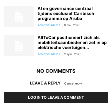
AI en governance centraal
tijdens exclusief Caribisch
programma op Aruba
Amigoe Aruba
-
8 mei, 2026
AllToCar positioneert zich als
mobiliteitsaanbieder en zet in op
elektrische voertuigen...
Amigoe Aruba
-
2 april, 2026
NO COMMENTS
LEAVE A REPLY
Cancel reply
LOG IN TO LEAVE A COMMENT