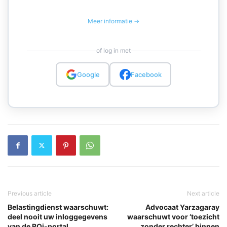
Meer informatie →
of log in met
Google
Facebook
Previous article
Next article
Belastingdienst waarschuwt:
Advocaat Yarzagaray
deel nooit uw inloggegevens
waarschuwt voor ‘toezicht
van de BOi-portal
zonder rechter’ binnen