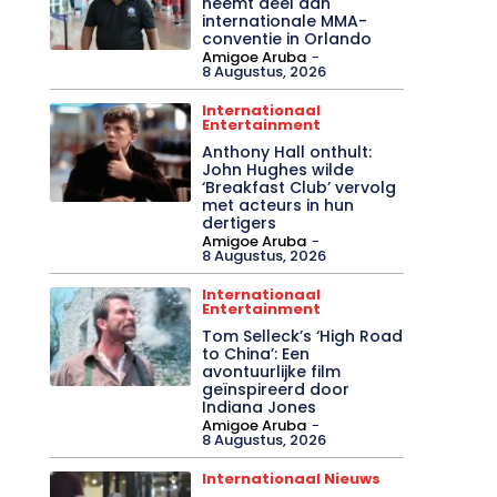
neemt deel aan
internationale MMA-
conventie in Orlando
Amigoe Aruba
-
8 Augustus, 2026
Internationaal
Entertainment
Anthony Hall onthult:
John Hughes wilde
‘Breakfast Club’ vervolg
met acteurs in hun
dertigers
Amigoe Aruba
-
8 Augustus, 2026
Internationaal
Entertainment
Tom Selleck’s ‘High Road
to China’: Een
avontuurlijke film
geïnspireerd door
Indiana Jones
Amigoe Aruba
-
8 Augustus, 2026
Internationaal Nieuws