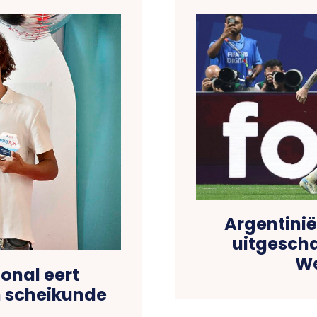
Argentinië
uitgescha
We
onal eert
n scheikunde