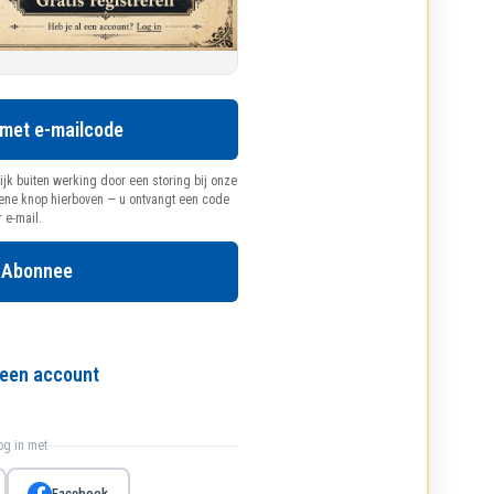
 met e-mailcode
ijk buiten werking door een storing bij onze
oene knop hierboven — u ontvangt een code
r e-mail.
 Abonnee
l een account
log in met
Facebook