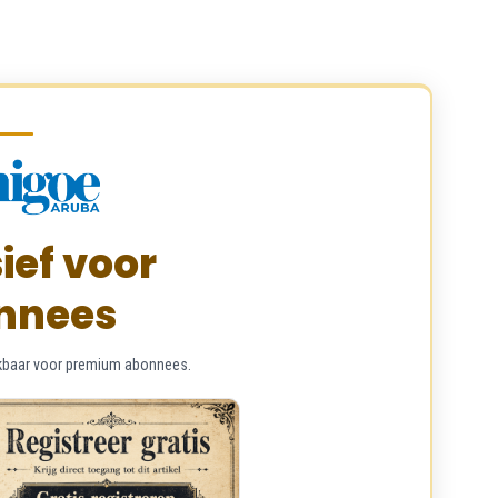
ief voor
nnees
chikbaar voor premium abonnees.