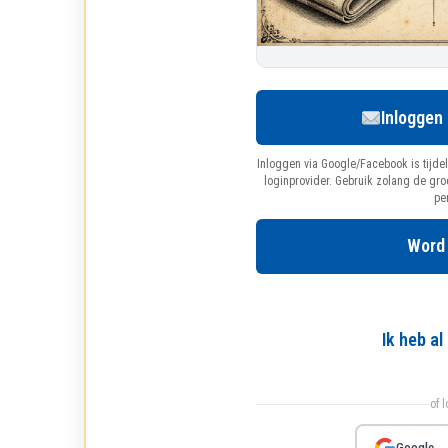
Inloggen
Inloggen via Google/Facebook is tijdel
loginprovider. Gebruik zolang de gr
pe
Word
Ik heb a
of 
Google