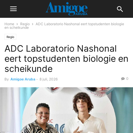
Home
Regio
ADC Laboratorio Nashonal eert topstudenten biologie
en scheikunde
Regio
ADC Laboratorio Nashonal
eert topstudenten biologie en
scheikunde
0
By
Amigoe Aruba
-
8 juli, 2026