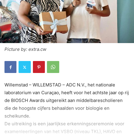
Picture by: extra.cw
Willemstad – WILLEMSTAD – ADC N.V., het nationale
laboratorium van Curaçao, heeft voor het achtste jaar op rij
de BIOSCH Awards uitgereikt aan middelbarescholieren
die de hoogste cijfers behaalden voor biologie en
scheikunde.
De uitreiking is een jaarlijkse erkenningsceremonie voor
examenleerlingen van het VSBO (niveau TKL), HAVO en