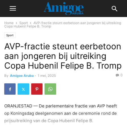
Home
Sport
AVP-fractie steunt eerbetoon aan jongeren bij uitreiking
Copa Hubenil Felipe B. Tromp
Sport
AVP-fractie steunt eerbetoon
aan jongeren bij uitreiking
Copa Hubenil Felipe B. Tromp
0
By
Amigoe Aruba
-
1 mei, 2025
ORANJESTAD — De parlementaire fractie van AVP heeft
op Koningsdag deelgenomen aan de ceremonie rond de
prijsuitreiking van de Copa Hubenil Felipe B.