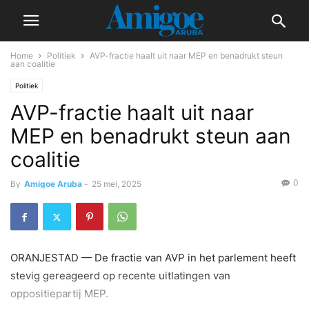
Home
Politiek
AVP-fractie haalt uit naar MEP en benadrukt steun
aan coalitie
Politiek
AVP-fractie haalt uit naar
MEP en benadrukt steun aan
coalitie
0
By
Amigoe Aruba
-
25 mei, 2025
ORANJESTAD — De fractie van AVP in het parlement heeft
stevig gereageerd op recente uitlatingen van
oppositiepartij MEP.