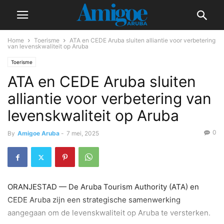
Home
Toerisme
ATA en CEDE Aruba sluiten alliantie voor verbetering
van levenskwaliteit op Aruba
Toerisme
ATA en CEDE Aruba sluiten
alliantie voor verbetering van
levenskwaliteit op Aruba
0
By
Amigoe Aruba
-
7 mei, 2025
ORANJESTAD — De Aruba Tourism Authority (ATA) en
CEDE Aruba zijn een strategische samenwerking
aangegaan om de levenskwaliteit op Aruba te versterken.