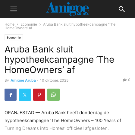
Home
Economie
Aruba Bank sluit hypotheekcampagne ‘The
HomeOwners’ af
Economie
Aruba Bank sluit
hypotheekcampagne ‘The
HomeOwners’ af
0
By
Amigoe Aruba
-
10 oktober, 2025
ORANJESTAD — Aruba Bank heeft donderdag de
hypotheekcampagne ‘The HomeOwners – 100 Years of
Turning Dreams into Homes’ officieel afgesloten.