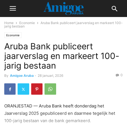
Home
Economie
Aruba Bank publiceert jaarverslag en markeert 100-
jarig bestaan
Economie
Aruba Bank publiceert
jaarverslag en markeert 100-
jarig bestaan
0
By
Amigoe Aruba
-
28 januari, 2026
ORANJESTAD — Aruba Bank heeft donderdag het
Jaarverslag 2025 gepubliceerd en daarmee tegelijk het
100-jarig bestaan van de bank gemarkeerd.