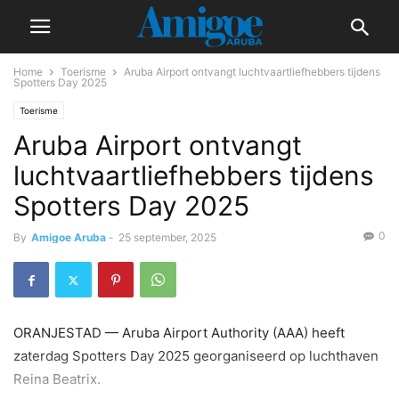
Home
Toerisme
Aruba Airport ontvangt luchtvaartliefhebbers tijdens
Spotters Day 2025
Toerisme
Aruba Airport ontvangt
luchtvaartliefhebbers tijdens
Spotters Day 2025
0
By
Amigoe Aruba
-
25 september, 2025
ORANJESTAD — Aruba Airport Authority (AAA) heeft
zaterdag Spotters Day 2025 georganiseerd op luchthaven
Reina Beatrix.