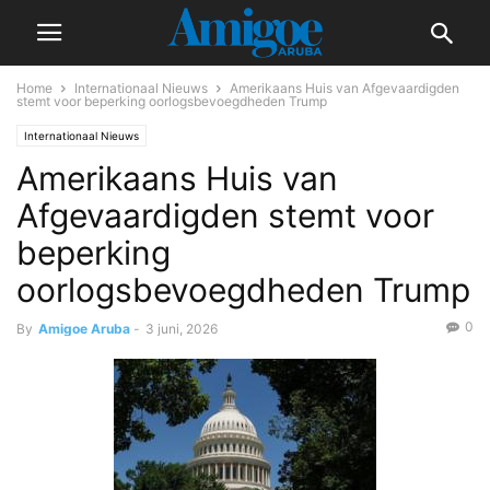
Home
Internationaal Nieuws
Amerikaans Huis van Afgevaardigden
stemt voor beperking oorlogsbevoegdheden Trump
Internationaal Nieuws
Amerikaans Huis van
Afgevaardigden stemt voor
beperking
oorlogsbevoegdheden Trump
0
By
Amigoe Aruba
-
3 juni, 2026