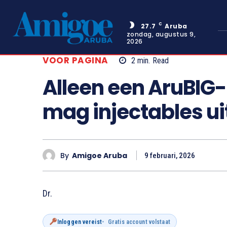
C
27.7
Aruba
zondag, augustus 9,
2026
VOOR PAGINA
2
min.
Read
Alleen een AruBIG-
mag injectables u
By
Amigoe Aruba
9 februari, 2026
Dr.
Inloggen vereist
Gratis account volstaat