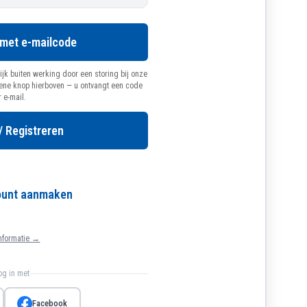
 met e-mailcode
ijk buiten werking door een storing bij onze
oene knop hierboven — u ontvangt een code
r e-mail.
/ Registreren
count aanmaken
nformatie →
log in met
Facebook