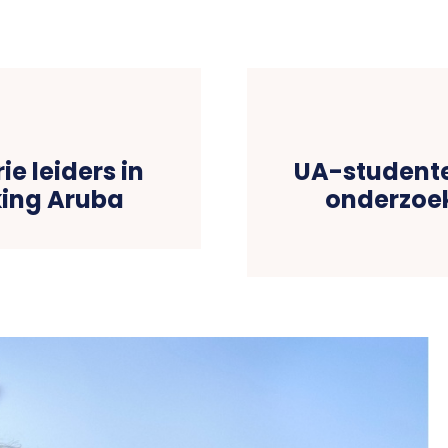
e leiders in
UA-studente
kking Aruba
onderzoe