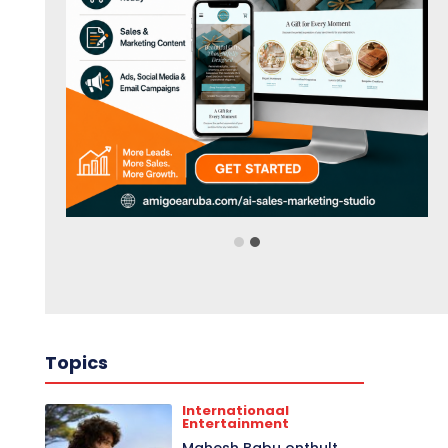
Topics
Internationaal
Entertainment
Mahesh Babu onthult