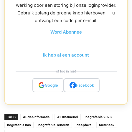
werking door een storing bij onze loginprovider.
Gebruik zolang de groene knop hierboven — u
ontvangt een code per e-mail.
Word Abonnee
Ik heb al een account
of log in met
Google
Facebook
TAGS
AI-desinformatie
Ali Khamenei
begrafenis 2026
begrafenis Iran
begrafenis Teheran
deepfake
factcheck