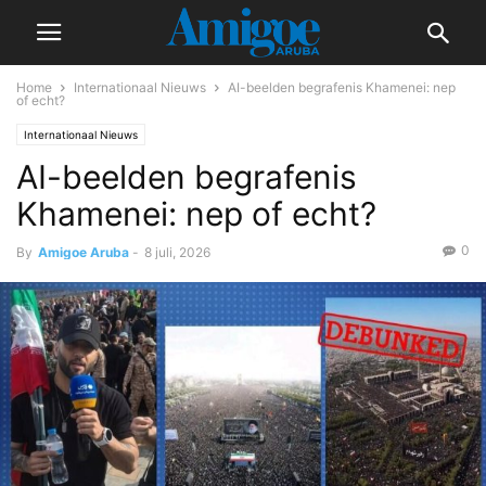
Home
Internationaal Nieuws
AI-beelden begrafenis Khamenei: nep
of echt?
Internationaal Nieuws
AI-beelden begrafenis
Khamenei: nep of echt?
0
By
Amigoe Aruba
-
8 juli, 2026