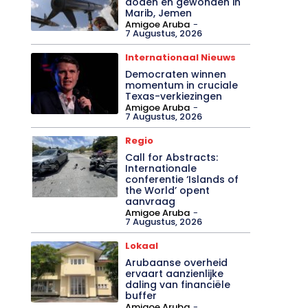
doden en gewonden in
Marib, Jemen
Amigoe Aruba
-
7 Augustus, 2026
Internationaal Nieuws
Democraten winnen
momentum in cruciale
Texas-verkiezingen
Amigoe Aruba
-
7 Augustus, 2026
Regio
Call for Abstracts:
Internationale
conferentie ‘Islands of
the World’ opent
aanvraag
Amigoe Aruba
-
7 Augustus, 2026
Lokaal
Arubaanse overheid
ervaart aanzienlijke
daling van financiële
buffer
Amigoe Aruba
-