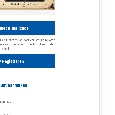
 met e-mailcode
ijk buiten werking door een storing bij onze
oene knop hierboven — u ontvangt een code
r e-mail.
/ Registreren
count aanmaken
nformatie →
log in met