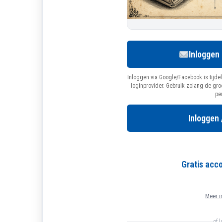
Inloggen
Inloggen via Google/Facebook is tijdel
loginprovider. Gebruik zolang de gr
pe
Inloggen 
Gratis ac
Meer i
of 