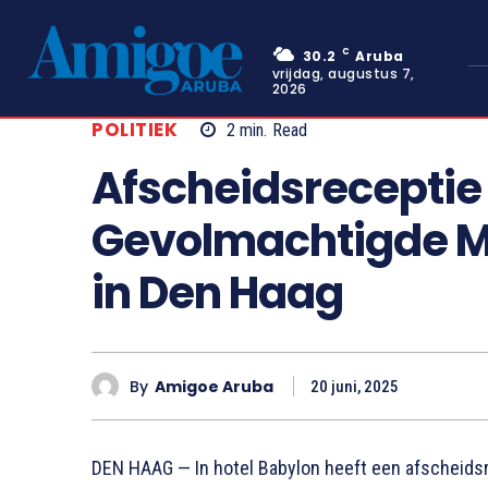
C
30.2
Aruba
vrijdag, augustus 7,
2026
POLITIEK
2
min.
Read
Afscheidsreceptie
Gevolmachtigde Mi
in Den Haag
By
Amigoe Aruba
20 juni, 2025
DEN HAAG — In hotel Babylon heeft een afscheids