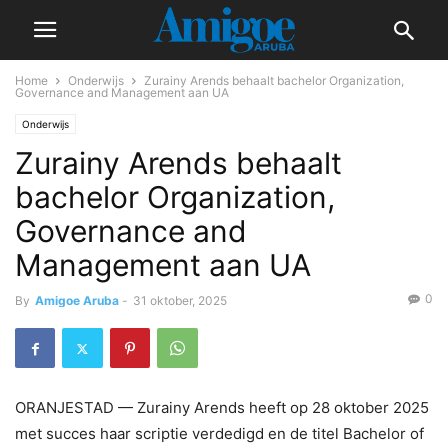
Home
Onderwijs
Zurainy Arends behaalt bachelor Organization,
Governance and Management aan UA
Onderwijs
Zurainy Arends behaalt
bachelor Organization,
Governance and
Management aan UA
0
By
Amigoe Aruba
-
31 oktober, 2025
ORANJESTAD — Zurainy Arends heeft op 28 oktober 2025
met succes haar scriptie verdedigd en de titel Bachelor of