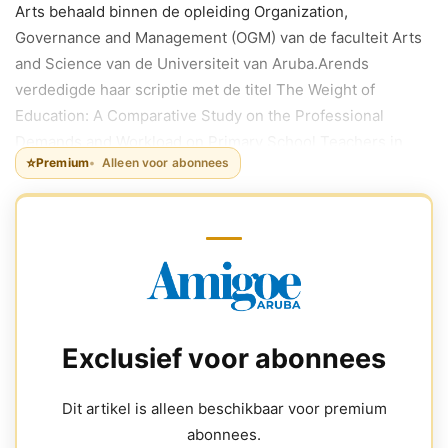
Arts behaald binnen de opleiding Organization,
Governance and Management (OGM) van de faculteit Arts
and Science van de Universiteit van Aruba.Arends
verdedigde haar scriptie met de titel The Weight of
Education: A Comparative Study on the Professional
Demands and Workload on Primary School Teachers in
⭐
Premium
Alleen voor abonnees
Aruba’s Public and Private School Sectors.
Exclusief voor abonnees
Dit artikel is alleen beschikbaar voor premium
abonnees.