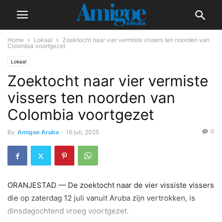
Home
Lokaal
Zoektocht naar vier vermiste vissers ten noorden van
Colombia voortgezet
Lokaal
Zoektocht naar vier vermiste
vissers ten noorden van
Colombia voortgezet
0
By
Amigoe Aruba
-
16 juli, 2025
ORANJESTAD — De zoektocht naar de vier vissiste vissers
die op zaterdag 12 juli vanuit Aruba zijn vertrokken, is
dinsdagochtend vroeg voortgezet.