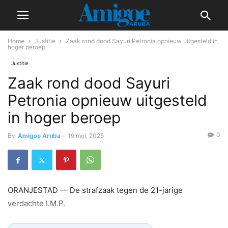
Home
Justitie
Zaak rond dood Sayuri Petronia opnieuw uitgesteld in
hoger beroep
Justitie
Zaak rond dood Sayuri
Petronia opnieuw uitgesteld
in hoger beroep
0
By
Amigoe Aruba
-
19 mei, 2025
ORANJESTAD — De strafzaak tegen de 21-jarige
verdachte I.M.P.