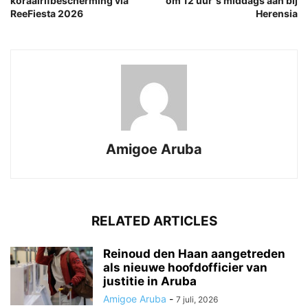
koraalrifbescherming via
om 12 uur ’s middags aan bij
ReeFiesta 2026
Herensia
Amigoe Aruba
RELATED ARTICLES
Reinoud den Haan aangetreden
als nieuwe hoofdofficier van
justitie in Aruba
Amigoe Aruba
-
7 juli, 2026