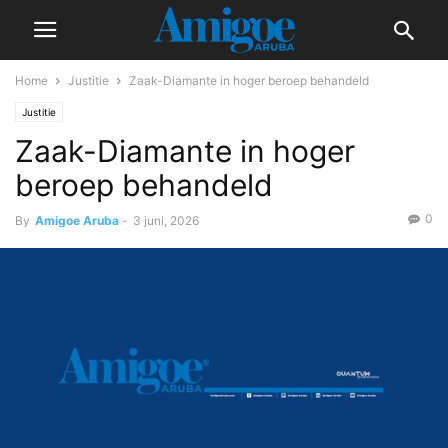
Home
Justitie
Zaak-Diamante in hoger beroep behandeld
Justitie
Zaak-Diamante in hoger
beroep behandeld
0
By
Amigoe Aruba
-
3 juni, 2026