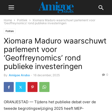
Home
Politiek
Xiomara Maduro waarschuwt parlement voor
‘Geoffreynomics’ rond publieke investeringen
Politiek
Xiomara Maduro waarschuwt
parlement voor
‘Geoffreynomics’ rond
publieke investeringen
0
By
Amigoe Aruba
-
16 december, 2025
ORANJESTAD — Tijdens het publieke debat over de
tweede begrotingswijziging 2025 heeft MEP-