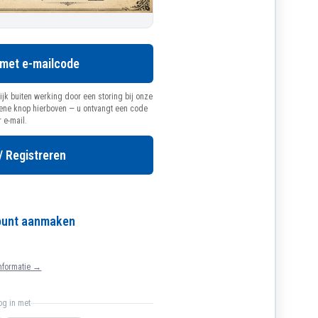
 met e-mailcode
ijk buiten werking door een storing bij onze
oene knop hierboven — u ontvangt een code
r e-mail.
/ Registreren
count aanmaken
nformatie →
log in met