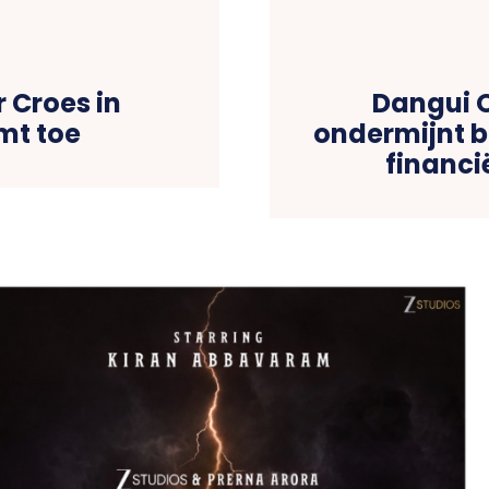
 Croes in
Dangui O
mt toe
ondermijnt 
financi