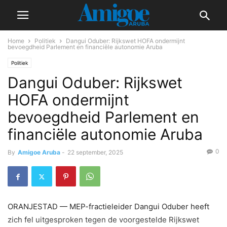
Home
Politiek
Dangui Oduber: Rijkswet HOFA ondermijnt
bevoegdheid Parlement en financiële autonomie Aruba
Politiek
Dangui Oduber: Rijkswet
HOFA ondermijnt
bevoegdheid Parlement en
financiële autonomie Aruba
0
By
Amigoe Aruba
-
22 september, 2025
ORANJESTAD — MEP-fractieleider Dangui Oduber heeft
zich fel uitgesproken tegen de voorgestelde Rijkswet