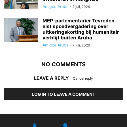
Amigoe Aruba
-
7 juli, 2026
MEP-parlementariër Tevreden
eist spoedvergadering over
uitkeringskorting bij humanitair
verblijf buiten Aruba
Amigoe Aruba
-
7 juli, 2026
NO COMMENTS
LEAVE A REPLY
Cancel reply
LOG IN TO LEAVE A COMMENT