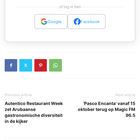
of log in met
Google
Facebook
Previous article
Next article
Autentico Restaurant Week
‘Pasco Encanta’ vanaf 15
zet Arubaanse
oktober terug op Magic FM
gastronomische diversiteit
96.5
in de kijker