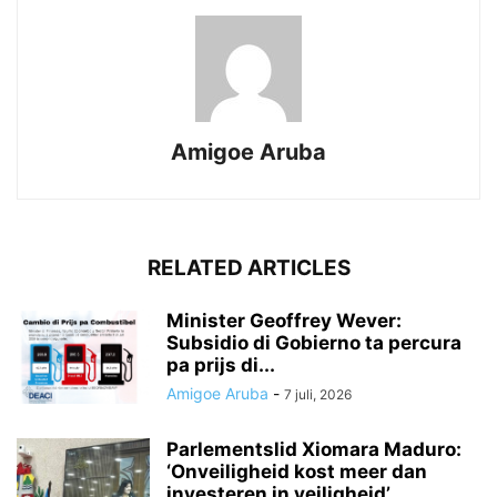
Amigoe Aruba
RELATED ARTICLES
Minister Geoffrey Wever:
Subsidio di Gobierno ta percura
pa prijs di...
Amigoe Aruba
-
7 juli, 2026
Parlementslid Xiomara Maduro:
‘Onveiligheid kost meer dan
investeren in veiligheid’