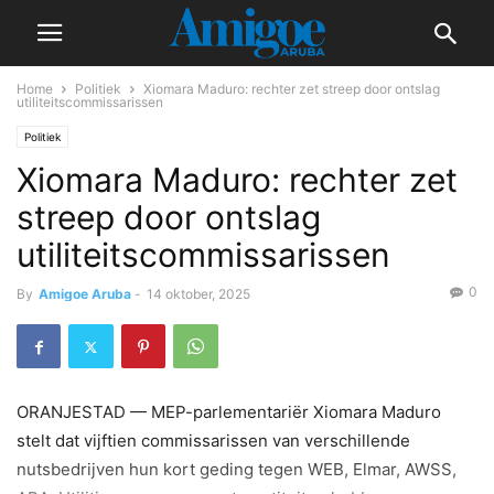
Home
Politiek
Xiomara Maduro: rechter zet streep door ontslag
utiliteitscommissarissen
Politiek
Xiomara Maduro: rechter zet
streep door ontslag
utiliteitscommissarissen
0
By
Amigoe Aruba
-
14 oktober, 2025
ORANJESTAD — MEP-parlementariër Xiomara Maduro
stelt dat vijftien commissarissen van verschillende
nutsbedrijven hun kort geding tegen WEB, Elmar, AWSS,