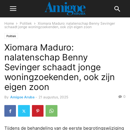
Home
Politiek
Xiomara Maduro: nalatenschap Benny Sevinger
schaadt jonge woningzoekenden, ook zijn eigen zoon
Politiek
Xiomara Maduro:
nalatenschap Benny
Sevinger schaadt jonge
woningzoekenden, ook zijn
eigen zoon
0
By
Amigoe Aruba
-
21 augustus, 2025
Tijdens de behandeling van de eerste begrotingswijziging