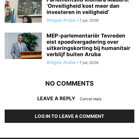
‘Onveiligheid kost meer dan
investeren in veiligheid’
Amigoe Aruba
-
7 juli, 2026
MEP-parlementariër Tevreden
eist spoedvergadering over
uitkeringskorting bij humanitair
verblijf buiten Aruba
Amigoe Aruba
-
7 juli, 2026
NO COMMENTS
LEAVE A REPLY
Cancel reply
LOG IN TO LEAVE A COMMENT