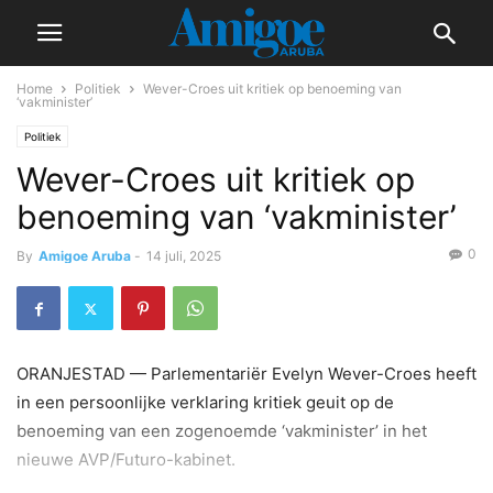
Home
Politiek
Wever-Croes uit kritiek op benoeming van
‘vakminister’
Politiek
Wever-Croes uit kritiek op
benoeming van ‘vakminister’
0
By
Amigoe Aruba
-
14 juli, 2025
ORANJESTAD — Parlementariër Evelyn Wever-Croes heeft
in een persoonlijke verklaring kritiek geuit op de
benoeming van een zogenoemde ‘vakminister’ in het
nieuwe AVP/Futuro-kabinet.