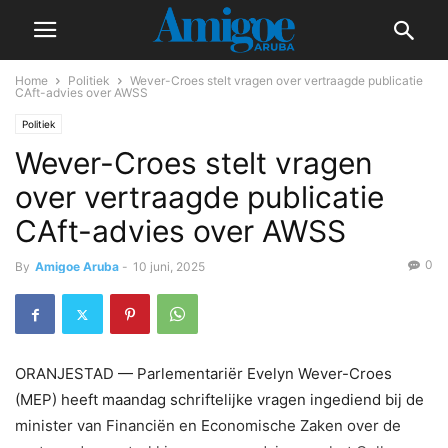
Home
Politiek
Wever-Croes stelt vragen over vertraagde publicatie
CAft-advies over AWSS
Politiek
Wever-Croes stelt vragen
over vertraagde publicatie
CAft-advies over AWSS
0
By
Amigoe Aruba
-
10 juni, 2025
ORANJESTAD — Parlementariër Evelyn Wever-Croes
(MEP) heeft maandag schriftelijke vragen ingediend bij de
minister van Financiën en Economische Zaken over de