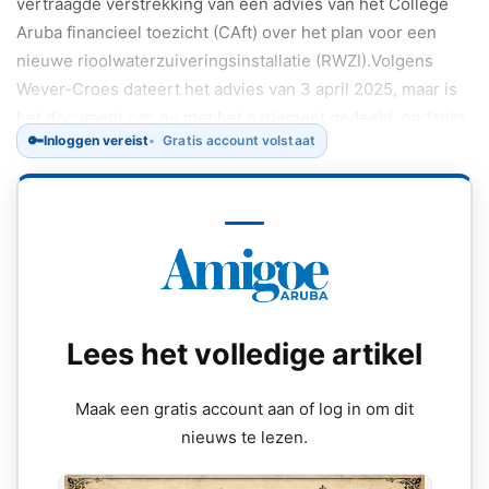
vertraagde verstrekking van een advies van het College
Aruba financieel toezicht (CAft) over het plan voor een
nieuwe rioolwaterzuiveringsinstallatie (RWZI).Volgens
Wever-Croes dateert het advies van 3 april 2025, maar is
het document pas nu met het parlement gedeeld, ondanks
🔑
Inloggen vereist
Gratis account volstaat
herhaalde verzoeken van de MEP-fractie.
Lees het volledige artikel
Maak een gratis account aan of log in om dit
nieuws te lezen.