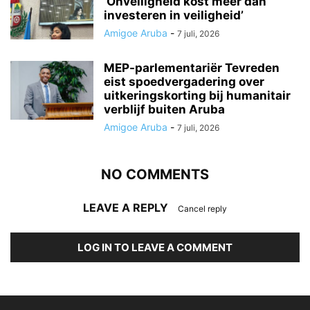
‘Onveiligheid kost meer dan
investeren in veiligheid’
Amigoe Aruba
-
7 juli, 2026
MEP-parlementariër Tevreden
eist spoedvergadering over
uitkeringskorting bij humanitair
verblijf buiten Aruba
Amigoe Aruba
-
7 juli, 2026
NO COMMENTS
LEAVE A REPLY
Cancel reply
LOG IN TO LEAVE A COMMENT