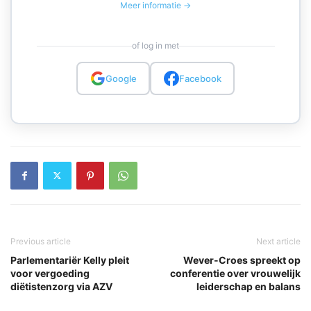
Meer informatie →
of log in met
Google
Facebook
Previous article
Next article
Parlementariër Kelly pleit
Wever-Croes spreekt op
voor vergoeding
conferentie over vrouwelijk
diëtistenzorg via AZV
leiderschap en balans