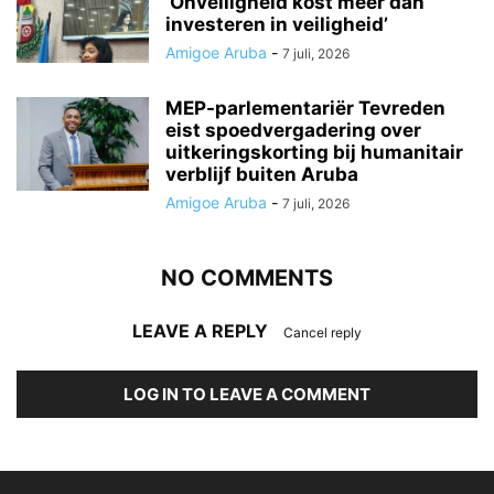
‘Onveiligheid kost meer dan
investeren in veiligheid’
Amigoe Aruba
-
7 juli, 2026
MEP-parlementariër Tevreden
eist spoedvergadering over
uitkeringskorting bij humanitair
verblijf buiten Aruba
Amigoe Aruba
-
7 juli, 2026
NO COMMENTS
LEAVE A REPLY
Cancel reply
LOG IN TO LEAVE A COMMENT