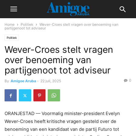
Home
Politiek
Wever-Croes stelt vragen over benoeming van
partijgenoot tot adviseur
Politiek
Wever-Croes stelt vragen
over benoeming van
partijgenoot tot adviseur
0
By
Amigoe Aruba
-
22 juli, 2025
ORANJESTAD — Voormalig minister-president Evelyn
Wever-Croes heeft kritische vragen gesteld over de
benoeming van een kandidaat van de partij Futuro tot