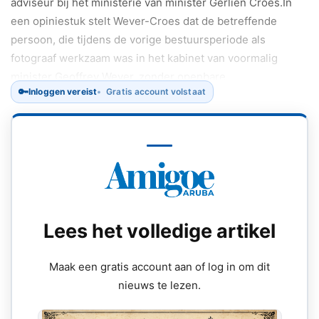
adviseur bij het ministerie van minister Gerlien Croes.In
een opiniestuk stelt Wever-Croes dat de betreffende
persoon, die tijdens de vorige bestuursperiode als
fotograaf werkzaam was in het kabinet van voormalig
minister Geoffrey Wever, zonder openbare
🔑
Inloggen vereist
Gratis account volstaat
sollicitatieprocedure zou zijn benoemd tot adviseur.
Lees het volledige artikel
Maak een gratis account aan of log in om dit
nieuws te lezen.