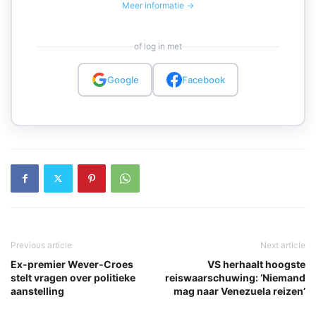
Meer informatie →
of log in met
Google
Facebook
Previous article
Next article
Ex-premier Wever-Croes
VS herhaalt hoogste
stelt vragen over politieke
reiswaarschuwing: ‘Niemand
aanstelling
mag naar Venezuela reizen’