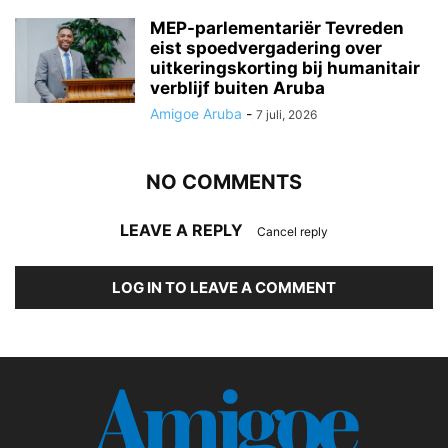
MEP-parlementariër Tevreden
eist spoedvergadering over
uitkeringskorting bij humanitair
verblijf buiten Aruba
Amigoe Aruba
-
7 juli, 2026
NO COMMENTS
LEAVE A REPLY
Cancel reply
LOG IN TO LEAVE A COMMENT