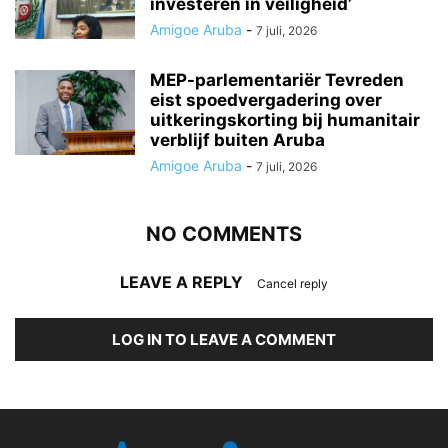
investeren in veiligheid’
Amigoe Aruba
-
7 juli, 2026
MEP-parlementariër Tevreden
eist spoedvergadering over
uitkeringskorting bij humanitair
verblijf buiten Aruba
Amigoe Aruba
-
7 juli, 2026
NO COMMENTS
LEAVE A REPLY
Cancel reply
LOG IN TO LEAVE A COMMENT