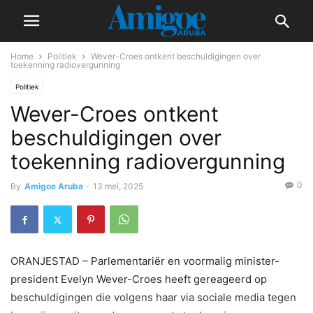
Home
Politiek
Wever-Croes ontkent beschuldigingen over
toekenning radiovergunning
Politiek
Wever-Croes ontkent
beschuldigingen over
toekenning radiovergunning
0
By
Amigoe Aruba
-
13 mei, 2025
ORANJESTAD – Parlementariër en voormalig minister-
president Evelyn Wever-Croes heeft gereageerd op
beschuldigingen die volgens haar via sociale media tegen