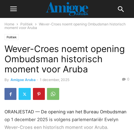
Home
Politiek
Wever-Croes noemt opening Ombudsman historisch
moment voor Aruba
Politiek
Wever-Croes noemt opening
Ombudsman historisch
moment voor Aruba
0
By
Amigoe Aruba
-
1 december, 2025
ORANJESTAD — De opening van het Bureau Ombudsman
op 1 december 2025 is volgens parlementariër Evelyn
Wever-Croes een historisch moment voor Aruba.