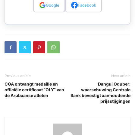
Google
Facebook
Previous article
Next article
COA ontvangt medaille en
Dangui Oduber:
officiële certificaat “OLY” van
waarschuwing Centrale
de Arubaanse atleten
Bank bevestigt aanhoudende
prijsstijgingen