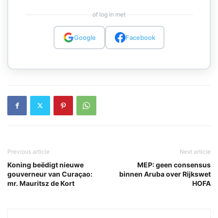
of log in met
Google
Facebook
Previous article
Next article
Koning beëdigt nieuwe
MEP: geen consensus
gouverneur van Curaçao:
binnen Aruba over Rijkswet
mr. Mauritsz de Kort
HOFA