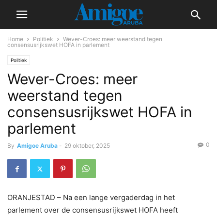
Home
Politiek
Wever-Croes: meer weerstand tegen
consensusrijkswet HOFA in parlement
Politiek
Wever-Croes: meer
weerstand tegen
consensusrijkswet HOFA in
parlement
0
By
Amigoe Aruba
-
29 oktober, 2025
ORANJESTAD – Na een lange vergaderdag in het
parlement over de consensusrijkswet HOFA heeft