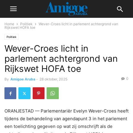
Home
Politiek
Wever-Croes licht in parlement achtergrond van
Rijkswet HOFA toe
Politiek
Wever-Croes licht in
parlement achtergrond van
Rijkswet HOFA toe
0
By
Amigoe Aruba
-
28 oktober, 2025
ORANJESTAD — Parlementariër Evelyn Wever-Croes heeft
tijdens de behandeling van agendapunt 3 in het parlement
een toelichting gegeven op wat zij omschrijft als de