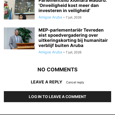
Parlementslid Xiomara Maduro:
‘Onveiligheid kost meer dan
investeren in veiligheid’
Amigoe Aruba
-
7 juli, 2026
MEP-parlementariër Tevreden
eist spoedvergadering over
uitkeringskorting bij humanitair
verblijf buiten Aruba
Amigoe Aruba
-
7 juli, 2026
NO COMMENTS
LEAVE A REPLY
Cancel reply
LOG IN TO LEAVE A COMMENT