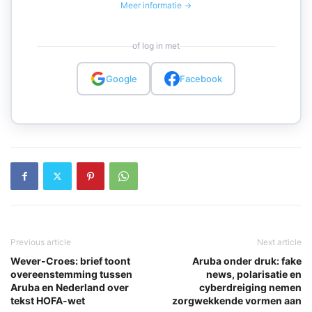
Meer informatie →
of log in met
Google
Facebook
Previous article
Next article
Wever-Croes: brief toont
Aruba onder druk: fake
overeenstemming tussen
news, polarisatie en
Aruba en Nederland over
cyberdreiging nemen
tekst HOFA-wet
zorgwekkende vormen aan