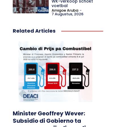
WK-verkoop schokt
voetbal
Amigoe Aruba
-
7 Augustus, 2026
Related Articles
Minister Geoffrey Wever:
Subsidio di Gobierno ta