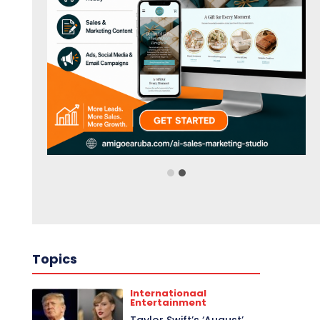
Topics
Internationaal
Entertainment
Taylor Swift’s ‘August’