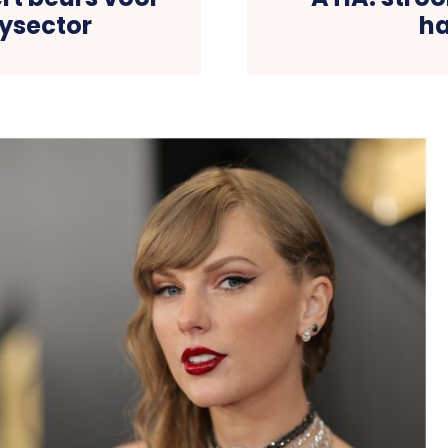
tysector
ha