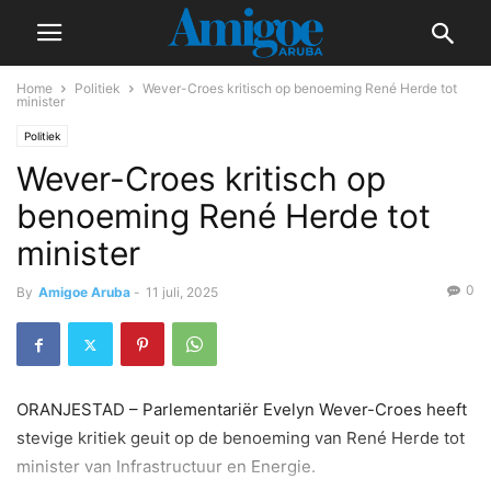
Home
Politiek
Wever-Croes kritisch op benoeming René Herde tot
minister
Politiek
Wever-Croes kritisch op
benoeming René Herde tot
minister
0
By
Amigoe Aruba
-
11 juli, 2025
ORANJESTAD – Parlementariër Evelyn Wever-Croes heeft
stevige kritiek geuit op de benoeming van René Herde tot
minister van Infrastructuur en Energie.