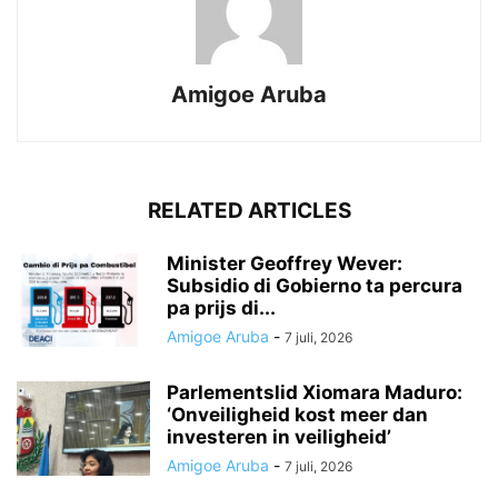
Amigoe Aruba
RELATED ARTICLES
Minister Geoffrey Wever:
Subsidio di Gobierno ta percura
pa prijs di...
Amigoe Aruba
-
7 juli, 2026
Parlementslid Xiomara Maduro:
‘Onveiligheid kost meer dan
investeren in veiligheid’
Amigoe Aruba
-
7 juli, 2026