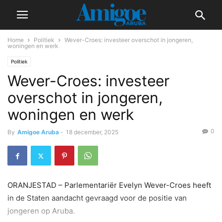
Home
Politiek
Wever-Croes: investeer overschot in jongeren,
woningen en werk
Politiek
Wever-Croes: investeer
overschot in jongeren,
woningen en werk
0
By
Amigoe Aruba
-
18 december, 2025
ORANJESTAD – Parlementariër Evelyn Wever-Croes heeft
in de Staten aandacht gevraagd voor de positie van
jongeren op Aruba.