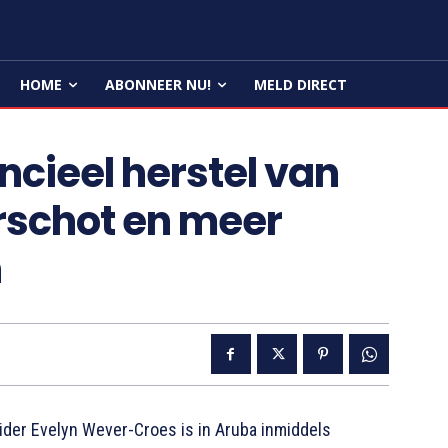
HOME
ABONNEER NU!
MELD DIRECT
cieel herstel van
erschot en meer
n
er Evelyn Wever-Croes is in Aruba inmiddels