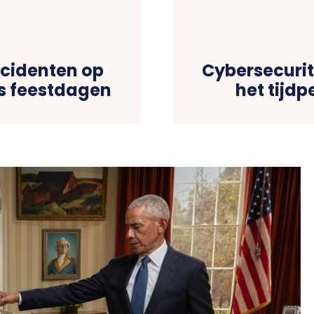
ncidenten op
Cybersecurit
s feestdagen
het tijd