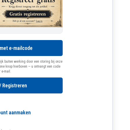
 met e-mailcode
ijk buiten werking door een storing bij onze
oene knop hierboven — u ontvangt een code
r e-mail.
/ Registreren
count aanmaken