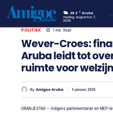
C
28.2
Aruba
vrijdag, augustus 7,
2026
POLITIEK
1
min.
Read
Wever-Croes: finan
Aruba leidt tot ov
ruimte voor welzij
By
Amigoe Aruba
5 januari, 2026
ORANJESTAD — Volgens parlementariër en MEP-leid