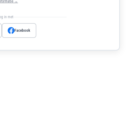
nformatie →
log in met
Facebook