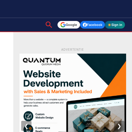
Google
Facebook
Sign in
ADVERTENTIE
❮
❯