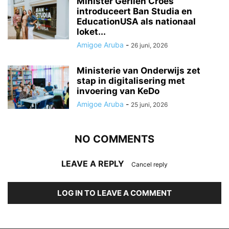
Minister Gerlien Croes
introduceert Ban Studia en
EducationUSA als nationaal
loket...
Amigoe Aruba
-
26 juni, 2026
Ministerie van Onderwijs zet
stap in digitalisering met
invoering van KeDo
Amigoe Aruba
-
25 juni, 2026
NO COMMENTS
LEAVE A REPLY
Cancel reply
LOG IN TO LEAVE A COMMENT