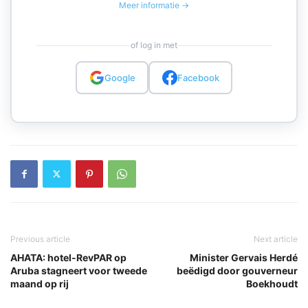
Meer informatie →
of log in met
Google
Facebook
Previous article
Next article
AHATA: hotel-RevPAR op
Minister Gervais Herdé
Aruba stagneert voor tweede
beëdigd door gouverneur
maand op rij
Boekhoudt