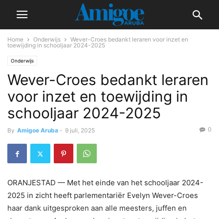
Home
Onderwijs
Wever-Croes bedankt leraren voor inzet en
toewijding in schooljaar 2024-2025
Onderwijs
Wever-Croes bedankt leraren
voor inzet en toewijding in
schooljaar 2024-2025
0
By
Amigoe Aruba
-
9 juli, 2025
ORANJESTAD — Met het einde van het schooljaar 2024-
2025 in zicht heeft parlementariër Evelyn Wever-Croes
haar dank uitgesproken aan alle meesters, juffen en