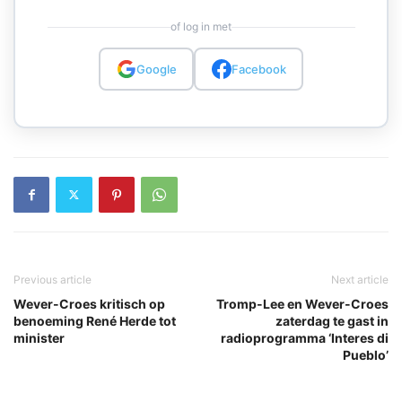
of log in met
Google
Facebook
Previous article
Next article
Wever-Croes kritisch op
Tromp-Lee en Wever-Croes
benoeming René Herde tot
zaterdag te gast in
minister
radioprogramma ‘Interes di
Pueblo’