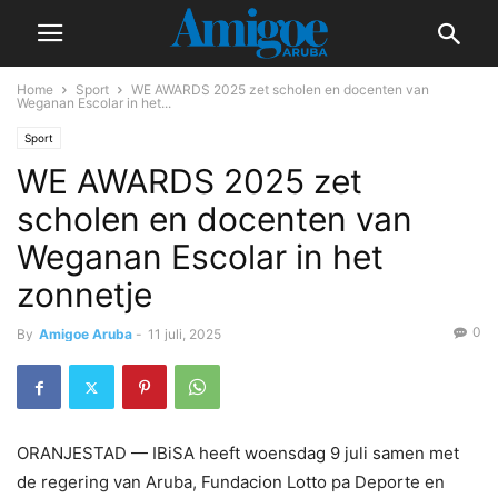
Home
Sport
WE AWARDS 2025 zet scholen en docenten van
Weganan Escolar in het...
Sport
WE AWARDS 2025 zet
scholen en docenten van
Weganan Escolar in het
zonnetje
0
By
Amigoe Aruba
-
11 juli, 2025
ORANJESTAD — IBiSA heeft woensdag 9 juli samen met
de regering van Aruba, Fundacion Lotto pa Deporte en