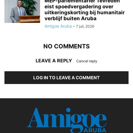
MEP-parlementariër Tevreden
eist spoedvergadering over
uitkeringskorting bij humanitair
verblijf buiten Aruba
Amigoe Aruba
-
7 juli, 2026
NO COMMENTS
LEAVE A REPLY
Cancel reply
LOG IN TO LEAVE A COMMENT