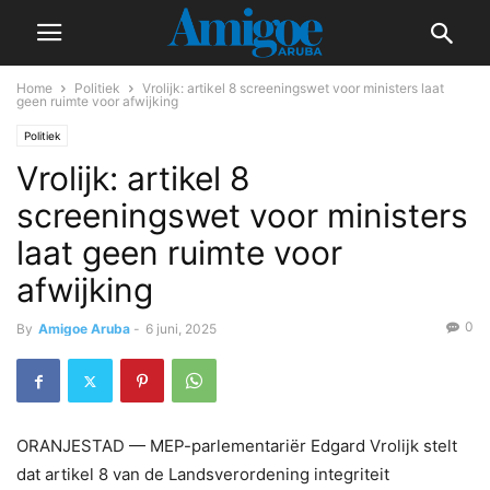
Home
Politiek
Vrolijk: artikel 8 screeningswet voor ministers laat
geen ruimte voor afwijking
Politiek
Vrolijk: artikel 8
screeningswet voor ministers
laat geen ruimte voor
afwijking
0
By
Amigoe Aruba
-
6 juni, 2025
ORANJESTAD — MEP-parlementariër Edgard Vrolijk stelt
dat artikel 8 van de Landsverordening integriteit