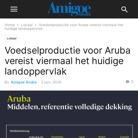
Home
Lokaal
Voedselproductie voor Aruba vereist viermaal het
huidige landoppervlak
Lokaal
Voedselproductie voor Aruba
vereist viermaal het huidige
landoppervlak
0
By
Amigoe Aruba
-
3 juni, 2026