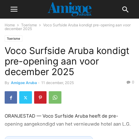
Home
Toerisme
Voco Surfside Aruba kondigt pre-opening aan voor
december 2025
Toerisme
Voco Surfside Aruba kondigt
pre-opening aan voor
december 2025
0
By
Amigoe Aruba
-
11 december, 2025
ORANJESTAD — Voco Surfside Aruba heeft de pre-
opening aangekondigd van het vernieuwde hotel aan L.G.