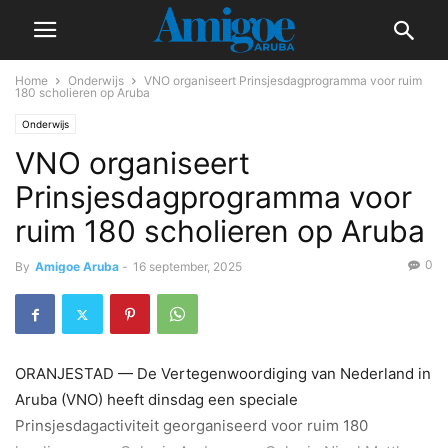
Home
Onderwijs
VNO organiseert Prinsjesdagprogramma voor ruim
180 scholieren op Aruba
Onderwijs
VNO organiseert
Prinsjesdagprogramma voor
ruim 180 scholieren op Aruba
0
By
Amigoe Aruba
-
16 september, 2025
ORANJESTAD — De Vertegenwoordiging van Nederland in
Aruba (VNO) heeft dinsdag een speciale
Prinsjesdagactiviteit georganiseerd voor ruim 180