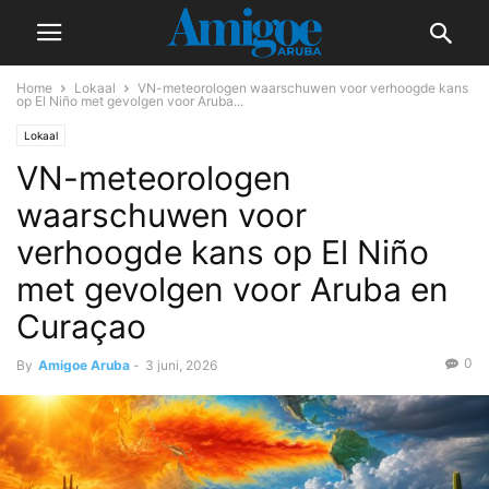
Home
Lokaal
VN-meteorologen waarschuwen voor verhoogde kans
op El Niño met gevolgen voor Aruba...
Lokaal
VN-meteorologen
waarschuwen voor
verhoogde kans op El Niño
met gevolgen voor Aruba en
Curaçao
0
By
Amigoe Aruba
-
3 juni, 2026