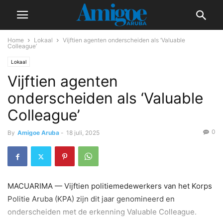
Home
Lokaal
Vijftien agenten onderscheiden als ‘Valuable
Colleague’
Lokaal
Vijftien agenten
onderscheiden als ‘Valuable
Colleague’
0
By
Amigoe Aruba
-
18 juli, 2025
MACUARIMA — Vijftien politiemedewerkers van het Korps
Politie Aruba (KPA) zijn dit jaar genomineerd en
onderscheiden met de erkenning Valuable Colleague.