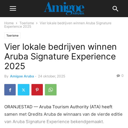
Home
Toerisme
Vier lokale bedrijven winnen Aruba Signature
Experience 2025
Toerisme
Vier lokale bedrijven winnen
Aruba Signature Experience
2025
0
By
Amigoe Aruba
-
24 oktober, 2025
ORANJESTAD — Aruba Tourism Authority (ATA) heeft
samen met Qredits Aruba de winnaars van de vierde editie
van Aruba Signature Experience bekendgemaakt.