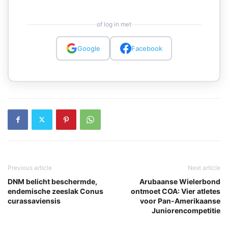
of log in met
Google
Facebook
Previous article
Next article
DNM belicht beschermde,
Arubaanse Wielerbond
endemische zeeslak Conus
ontmoet COA: Vier atletes
curassaviensis
voor Pan-Amerikaanse
Juniorencompetitie