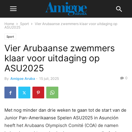
Home
Sport
Vier Arubaanse zwemmers klaar voor uitdaging op
ASU2025
Sport
Vier Arubaanse zwemmers
klaar voor uitdaging op
ASU2025
0
By
Amigoe Aruba
-
15 juli, 2025
Met nog minder dan drie weken te gaan tot de start van de
Junior Pan-Amerikaanse Spelen ASU2025 in Asunción
heeft het Arubaans Olympisch Comité (COA) de namen