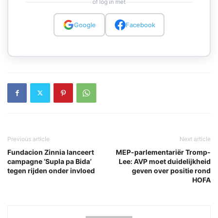
of log in met
Google
Facebook
Previous article
Next article
Fundacion Zinnia lanceert
MEP-parlementariër Tromp-
campagne ‘Supla pa Bida’
Lee: AVP moet duidelijkheid
tegen rijden onder invloed
geven over positie rond
HOFA