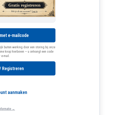
 met e-mailcode
ijk buiten werking door een storing bij onze
oene knop hierboven — u ontvangt een code
r e-mail.
/ Registreren
count aanmaken
nformatie →