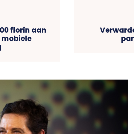
00 florin aan
Verwarde
r mobiele
pa
g