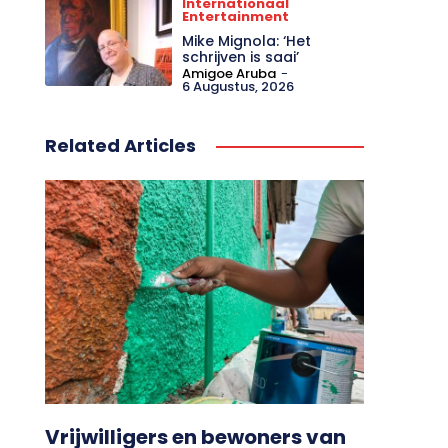
Internationaal
Entertainment
Mike Mignola: ‘Het
schrijven is saai’
Amigoe Aruba
-
6 Augustus, 2026
Related Articles
Vrijwilligers en bewoners van