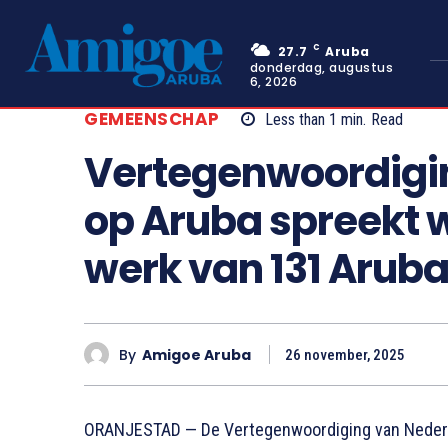
C
27.7
Aruba
donderdag, augustus
6, 2026
GEMEENSCHAP
Less than 1
min.
Read
Vertegenwoordigi
op Aruba spreekt w
werk van 131 Arub
By
Amigoe Aruba
26 november, 2025
ORANJESTAD — De Vertegenwoordiging van Nederla