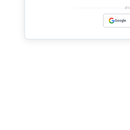
of 
Google