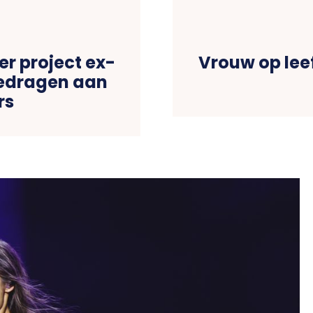
er project ex-
Vrouw op leef
edragen aan
rs