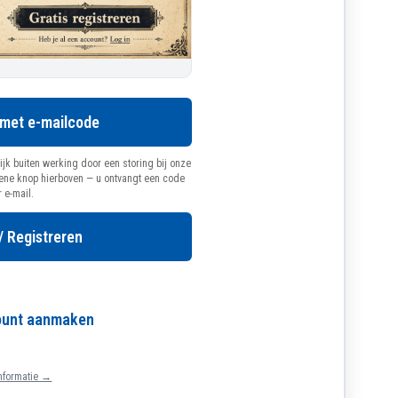
 met e-mailcode
ijk buiten werking door een storing bij onze
oene knop hierboven — u ontvangt een code
r e-mail.
/ Registreren
count aanmaken
nformatie →