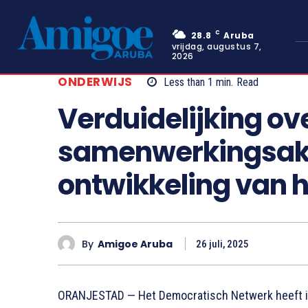
C
28.8
Aruba
vrijdag, augustus 7,
2026
ONDERWIJS
Less than 1
min.
Read
Verduidelijking ov
samenwerkingsak
ontwikkeling van 
By
Amigoe Aruba
26 juli, 2025
ORANJESTAD — Het Democratisch Netwerk heeft in e