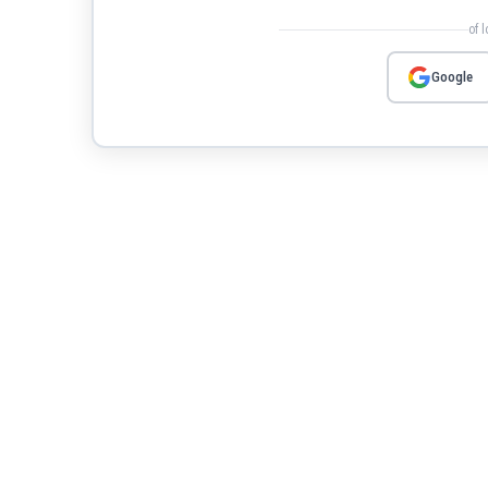
of 
Google