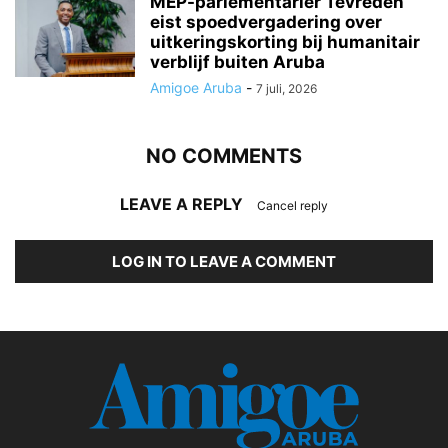
MEP-parlementariër Tevreden
eist spoedvergadering over
uitkeringskorting bij humanitair
verblijf buiten Aruba
Amigoe Aruba
-
7 juli, 2026
NO COMMENTS
LEAVE A REPLY
Cancel reply
LOG IN TO LEAVE A COMMENT